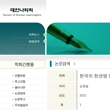
한국의 한센병 동향
제목
저자
김종필
년도
2021
호
1