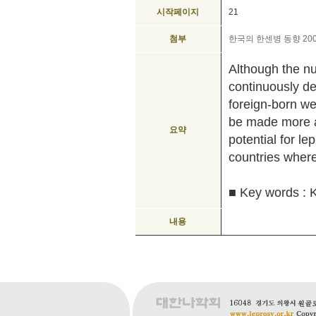
시작페이지
21
첨부
한국의 한센병 동향 2000-
Although the n
continuously d
foreign-born we
be made more a
요약
potential for l
countries where
■ Key words : 
내용