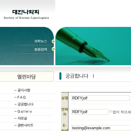
성명
연락
'-' 없이 적으
처
E-
mail