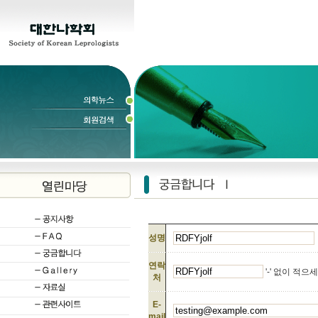
성명
연락
'-' 없이 적으
처
E-
mail