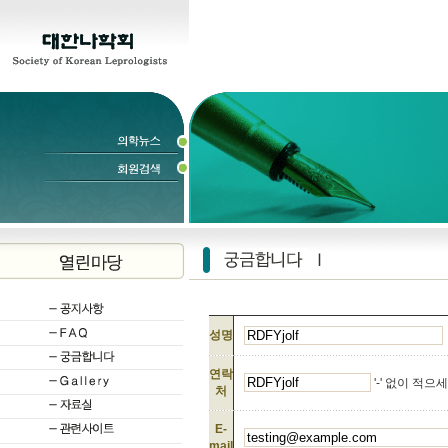
성명
연락
'-' 없이 적으
처
E-
mail