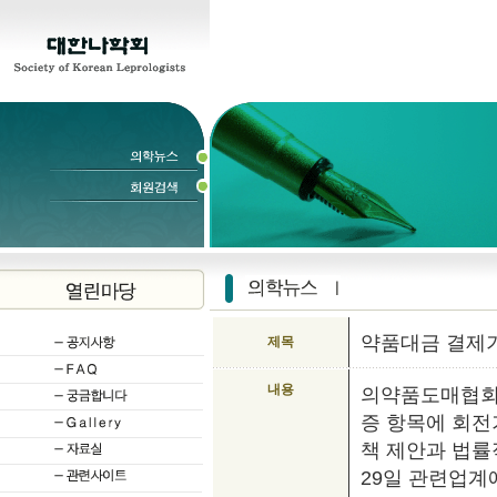
약품대금 결제
제목
내용
의약품도매협회가
증 항목에 회전
책 제안과 법률
29일 관련업계